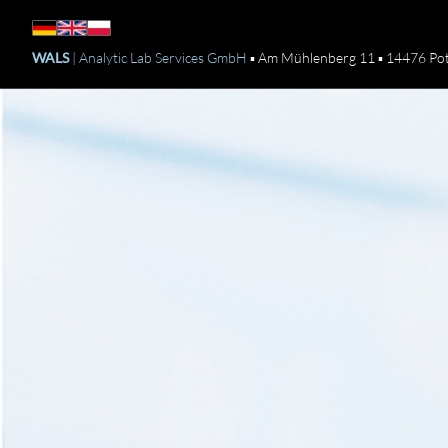
WALS
| Analytic Lab Services GmbH
▪ Am Mühlenberg 11 ▪ 14476 Po
WALS
Analytic
Lab
Services
Potsdam
-
Ausstattung