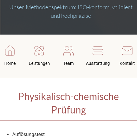
Unser Methodenspektrum: ISO-konform, validiert
und hochpräzise
Navi
(de)
(twig)
Home
Leistungen
Team
Ausstattung
Kontakt
Physikalisch-chemische
Prüfung
Auflösungstest