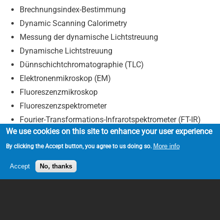
Brechnungsindex-Bestimmung
Dynamic Scanning Calorimetry
Messung der dynamische Lichtstreuung
Dynamische Lichtstreuung
Dünnschichtchromatographie (TLC)
Elektronenmikroskop (EM)
Fluoreszenzmikroskop
Fluoreszenzspektrometer
Fourier-Transformations-Infrarotspektrometer (FT-IR)
We use cookies on this site to enhance your user experience
Gaschromatographie–Massenspektrometrie (GC–MS)
More info
Härteprüfgerät
By clicking the Accept button, you agree to us doing so.
Hochleistungsflüssigkeitschromatographie (HPLC)
Accept
No, thanks
pH-Meter
Photonendichtewellenspektroskopie
(Partikelgrößenbestimmung)
Scheibenzentrifuge